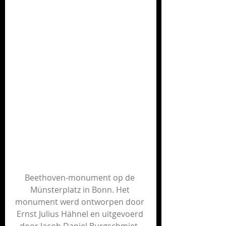
Beethoven-monument 
op de 
Münsterplatz 
in Bonn
. Het 
monument werd ontworpen door 
Ernst Julius Hähnel
 en uitgevoerd 