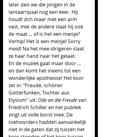
later zien we die jongen in de 
lantaarnpaal nog een keer. Hij 
houdt zich maar met een arm 
vast, met de andere slaat hij ook 
de maat ... of is het een meisje? 
Verhip! Het ís een meisje! Sorry 
meid! Na het mee-dirigeren slaat 
ze haar hand naar het gelaat.
En de muziek gaat maar door … 
en dan komt het ineens tot een 
wonderlijke apotheose! Het koor 
zet in: “Freude, schöner 
Götterfunken, Tochter aus 
Elysium" uit: 
Ode an die Freude
 van 
Friedrich Schiller en het publiek 
zingt uit volle borst mee. De 
toehoorders hadden aanvankelijk 
niet in de gaten dat zij tussen het 
koor stonden of het koor tussen 