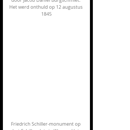
door Jacob Daniel Burgschmiet. 
Het werd onthuld op 12 augustus 
1845
F
riedrich Schiller-monument op 