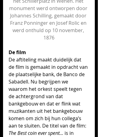
het Schillerplatz in Wenen. Het 
monument werd ontworpen door 
Johannes Schilling, gemaakt door 
Franz Ponninger en Josef Rolic en 
werd onthuld op 10 november, 
1876
De film
De aftiteling maakt duidelijk dat 
de film is gemaakt in opdracht van 
de plaatselijke bank, de Banco de 
Sabadell. Nu begrijpen we 
waarom het orkest speelt tegen 
de achtergrond van dat 
bankgebouw en dat er flink wat 
muzikanten uit het bankgebouw 
komen om zich bij hun collega’s 
aan te sluiten. De titel van de film: 
The Best coin ever spent…
 is in 