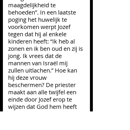
maagdelijkheid te 
behoeden”. In een laatste 
poging het huwelijk te 
voorkomen werpt Jozef 
tegen dat hij al enkele 
kinderen heeft: “Ik heb al 
zonen en ik ben oud en zij is 
jong. Ik vrees dat de 
mannen van Israël mij 
zullen uitlachen.” Hoe kan 
hij deze vrouw 
beschermen? De priester 
maakt aan alle twijfel een 
einde door Jozef erop te 
wijzen dat God hem heeft 
uitgekozen. De priester 
overtuigt Jozef dat hem 
Gods wraak wacht wanneer 