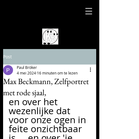
Post
Paul Bröker
4 mei 2024
16 minuten om te lezen
Max Beckmann, Zelfportret
met rode sjaal,
en over het 
wezenlijke dat 
voor onze ogen in 
feite onzichtbaar 
is ... en over 'je 