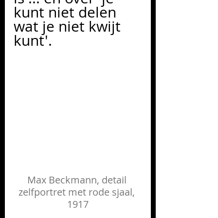
kunt niet delen 
wat je niet kwijt 
kunt'.
Max Beckmann, detail 
zelfportret met rode sjaal, 
1917