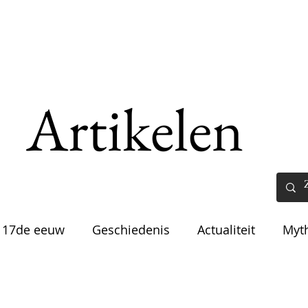
Home
Artikelen
Aanme
Artikelen
 17de eeuw
Geschiedenis
Actualiteit
Myt
ontstaan der dingen
Tentoonstellingen
Blogd