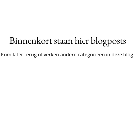
Gerechtigheidstaferelen
religie
Literatuur
Binnenkort staan hier blogposts
Een schilderij centraal
Klassieke oudheid
f
Kom later terug of verken andere categorieën in deze blog.
hilder centraal
Apocalyps