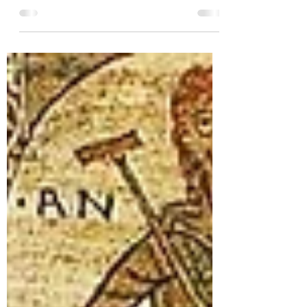
val van Adam en Eva Evenals al het
goede van God komt moet ook het
kwade ergens zijn oorsprong...