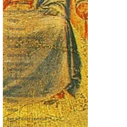
der dingen
Gerechtigheidstaferelen
religie
Literatuur
Kunstgeschiedenis
Muziek
Gedichten
Een schilderij
centraal
Klassieke oudheid
filosofie
Geschiedenis van de
Bijbel
Bijbel
een schilder centraal