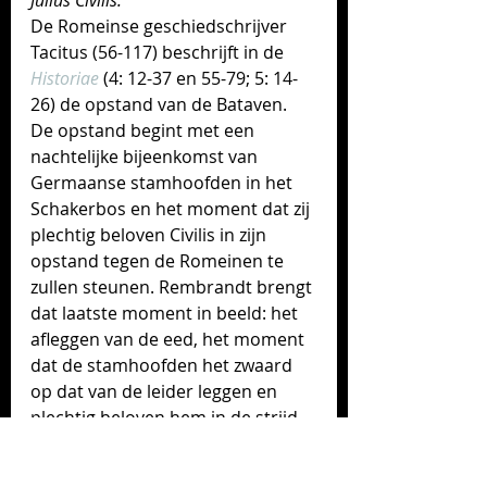
De Romeinse geschiedschrijver 
Tacitus (56-117) beschrijft in de 
Historiae
(4: 12-37 en
 55-79; 5: 14-
26) de opstand van de Bataven. 
De opstand
 begint met een 
nachtelijke bijeenkomst van 
Germaanse stamhoofden in het 
Schakerbos en het moment dat zij
plechtig beloven Civilis in zijn 
opstand tegen de Romeinen te 
zullen steunen. Rembrandt brengt 
dat laatste moment in beeld: het 
afleggen van de eed, het moment 
dat de stamhoofden het zwaard 
op dat van de leider leggen en 
plechtig beloven hem in de strijd 
te volgen. Het moment dus van 
het smeden van de eendracht. De 