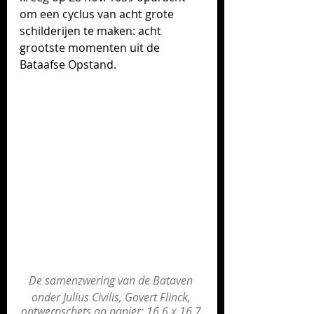
om een cyclus van acht grote 
schilderijen te maken: acht 
grootste momenten uit de 
Bataafse Opstand. 
De samenzwering van de Bataven 
onder Julius Civilis, Govert Flinck, 
ontwerpschets op papier; 16,6 x 16,7 