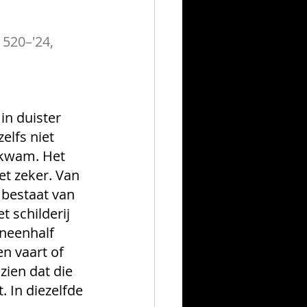
1520–'24, 
in duister 
elfs niet 
 kwam. Het 
et zeker. Van 
 bestaat van 
 schilderij 
eneenhalf 
en vaart of 
zien dat die 
 In diezelfde 