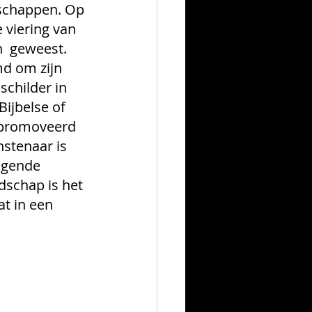
schappen. Op 
 viering van 
  geweest. 
d om zijn 
childer in 
ijbelse of 
epromoveerd 
stenaar is 
igende 
dschap is het 
t in een 