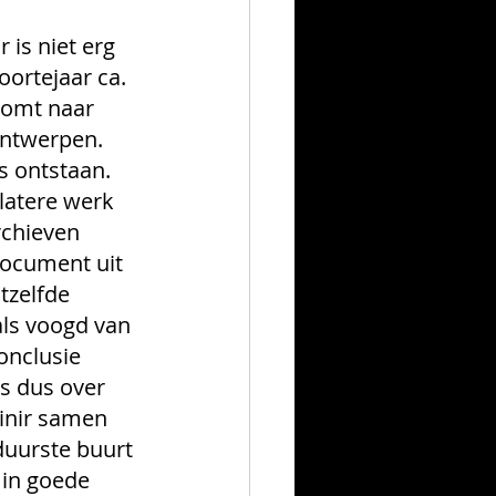
is niet erg 
ortejaar ca. 
komt naar 
Antwerpen. 
 ontstaan. 
 latere werk 
chieven 
document uit 
tzelfde 
ls voogd van 
onclusie 
s dus over 
inir samen 
duurste buurt 
 in goede 