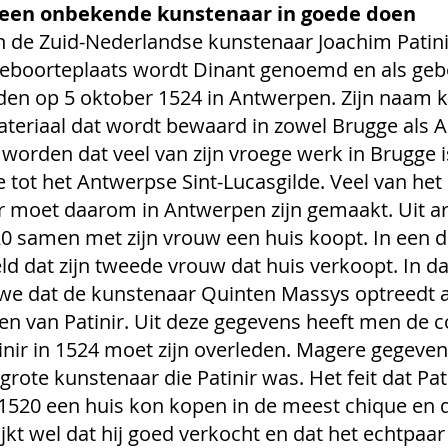
, een onbekende kunstenaar in goede doen
n de Zuid-Nederlandse kunstenaar Joachim Patinir 
geboorteplaats wordt Dinant genoemd en als gebo
leden op 5 oktober 1524 in Antwerpen. Zijn naam 
ateriaal dat wordt bewaard in zowel Brugge als 
rden dat veel van zijn vroege werk in Brugge is
oe tot het Antwerpse Sint-Lucasgilde. Veel van het
 moet daarom in Antwerpen zijn gemaakt. Uit ar
1520 samen met zijn vrouw een huis koopt. In een 
d dat zijn tweede vrouw dat huis verkoopt. In da
 we dat de kunstenaar Quinten Massys optreedt a
en van Patinir. Uit deze gegevens heeft men de c
inir in 1524 moet zijn overleden. Magere gegeven
rote kunstenaar die Patinir was. Het feit dat Pat
 1520 een huis kon kopen in de meest chique en 
kt wel dat hij goed verkocht en dat het echtpaar