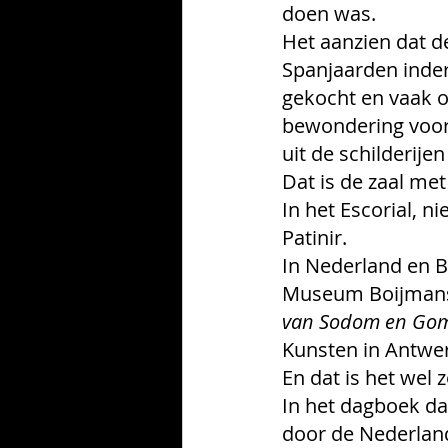
doen was. 
Het aanzien dat d
Spanjaarden inder
gekocht en vaak o
bewondering voor h
uit de schilderije
Dat is de zaal met
In het Escorial, n
Patinir. 
In Nederland en B
Museum Boijmans 
van Sodom en Go
Kunsten in Antwe
En dat is het wel z
In het dagboek dat
door de Nederland