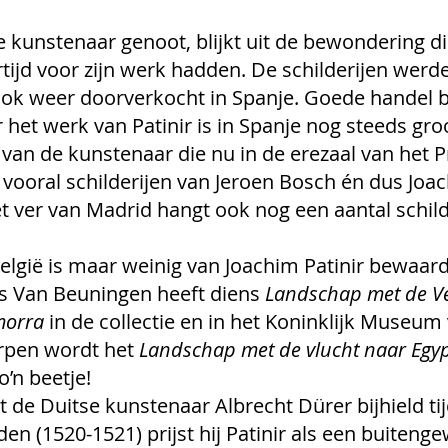
e kunstenaar genoot, blijkt uit de bewondering di
tijd voor zijn werk hadden. De schilderijen werd
ok weer doorverkocht in Spanje. Goede handel bl
et werk van Patinir is in Spanje nog steeds groot
n van de kunstenaar die nu in de erezaal van het 
 vooral schilderijen van Jeroen Bosch én dus Joac
iet ver van Madrid hangt ook nog een aantal schild
elgië is maar weinig van Joachim Patinir bewaard
Van Beuningen heeft diens 
Landschap met de Ve
morra
 in de collectie en in het Koninklijk Museum
rpen wordt het 
Landschap met de vlucht naar Egy
o’n beetje! 
 de Duitse kunstenaar Albrecht Dürer bijhield tijd
en (1520-1521) prijst hij Patinir als een buiteng