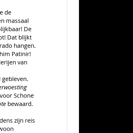
e de 
en massaal 
ijkbaar! De 
! Dat blijkt 
Prado hangen. 
him Patinir! 
erijen van 
 gebleven. 
rwoesting 
 voor Schone 
pte
 bewaard. 
ens zijn reis 
ewoon 