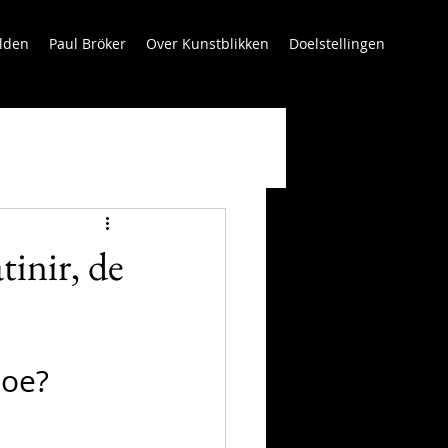
lden
Paul Bröker
Over Kunstblikken
Doelstellingen
inir, de
toe?