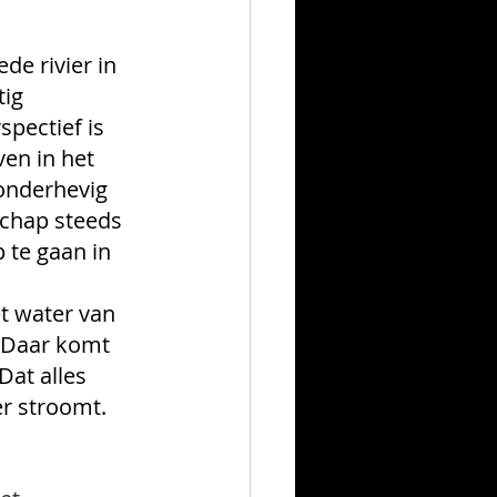
de rivier in 
ig 
pectief is 
en in het 
onderhevig 
chap steeds 
 te gaan in 
t water van 
. Daar komt 
Dat alles 
er stroomt.