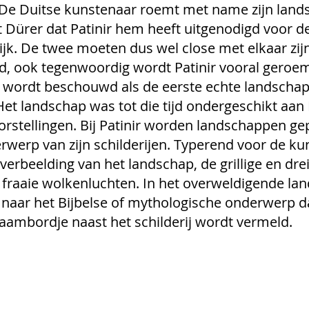
 De Duitse kunstenaar roemt met name zijn land
t Dürer dat Patinir hem heeft uitgenodigd voor de
ijk. De twee moeten dus wel close met elkaar zijn
d, ook tegenwoordig wordt Patinir vooral geroem
 wordt beschouwd als de eerste echte landschaps
et landschap was tot die tijd ondergeschikt aan B
rstellingen. Bij Patinir worden landschappen g
rwerp van zijn schilderijen. Typerend voor de kun
erbeelding van het landschap, de grillige en dre
e fraaie wolkenluchten. In het overweldigende lan
naar het Bijbelse of mythologische onderwerp da
mbordje naast het schilderij wordt vermeld. 