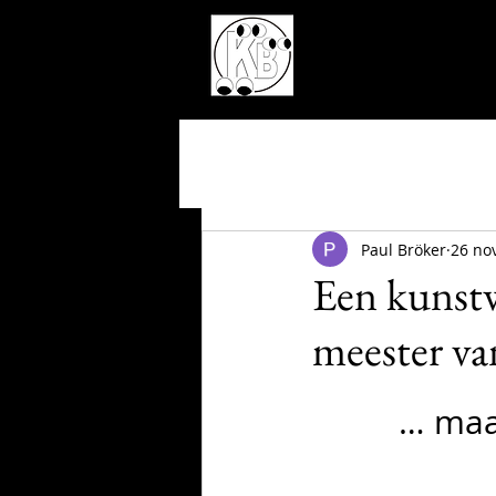
Paul Bröker
26 no
Een kunstw
meester va
… maa