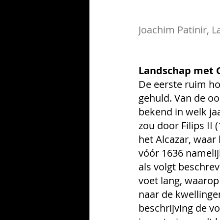
Joachim Patinir, L
Landschap met C
De eerste ruim hon
gehuld. Van de oor
bekend in welk jaa
zou door Filips II
het Alcazar, waar
vóór 1636 namelijk
als volgt beschrev
voet lang, waarop 
naar de kwellingen
beschrijving de vo