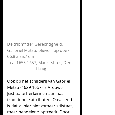
De triomf der Gerechtigheid, 
Garbriël Metsu, olieverf op doek: 
66,8 x 85,7 cm 
ca. 1655-1657, Mauritshuis, Den 
Haag
Ook op het schilderij van Gabriël 
Metsu (1629-1667) is 
Vrouwe
Justitia te herkennen aan haar 
traditionele attributen. Opvallend 
is dat zij hier niet zomaar stilstaat, 
maar handelend optreedt. Door 