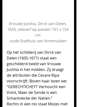
Vrouwe Justitia
, Dirck van Delen, 
1656, olieverf op paneel: 161 x 154 
cm 
oude 
Stadhuis van Arnemuiden
Op het schilderij van Dirck van 
Delen (1605-1671) staat een 
geschilderd beeld van Vrouwe 
Justitia in het midden. Zij draagt 
de attributen die Cesare Ripa 
voorschrijft. Boven haar lezen we: 
“GERECHTICHEYT Verhoocht een 
Volck, Maer de Sonde is een 
Schantvlecke der Natien.” 
Rechts in een nis staat Mozes met 