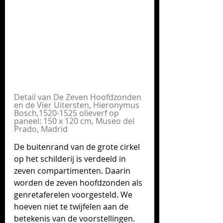
Detail van De Zeven Hoofdzonden 
en de Vier Uitersten, Hieronymus 
Bosch,1520-1525 olieverf op 
paneel: 150 x 120 cm, Museo del 
Prado, Madrid
De buitenrand van de grote cirkel 
op het schilderij is verdeeld in 
zeven compartimenten. Daarin 
worden de zeven hoofdzonden als 
genretaferelen voorgesteld. We 
hoeven niet te twijfelen aan de 
betekenis van de voorstellingen. 