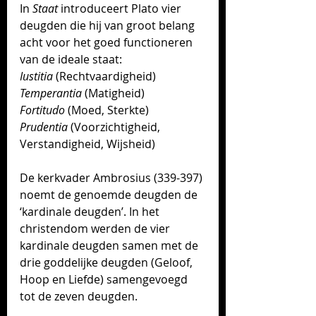
In 
Staat
 introduceert Plato vier 
deugden die hij van groot belang 
acht voor het goed functioneren 
van de ideale staat:
Iustitia
 (
Rechtvaardigheid
)
Temperantia
 (Matigheid) 
Fortitudo
 (
Moed
, Sterkte) 
Prudentia
 (Voorzichtigheid, 
Verstandigheid, 
Wijsheid
)
De kerkvader Ambrosius (339-397) 
noemt de genoemde deugden de 
‘kardinale deugden’. 
In het 
christendom werden de vier 
kardinale deugden sa
men met de 
drie goddelijke deugden (Geloof, 
Hoop en Liefde) samengevoegd 
tot de zeven deugden. 