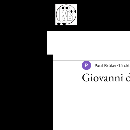
Paul Bröker
15 ok
Giovanni d