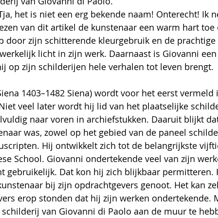
derij van Giovanni di Paolo.
Tja, het is niet een erg bekende naam! Onterecht! Ik 
lezen van dit artikel de kunstenaar een warm hart toe 
op door zijn schitterende kleurgebruik en de prachtige s
werkelijk licht in zijn werk. Daarnaast is Giovanni een 
ij op zijn schilderijen hele verhalen tot leven brengt.
Siena 1403–1482 Siena) wordt voor het eerst vermeld 
iet veel later wordt hij lid van het plaatselijke schild
elvuldig naar voren in archiefstukken. Daaruit blijkt dat
naar was, zowel op het gebied van de paneel schilde
cripten. Hij ontwikkelt zich tot de belangrijkste vijf
ese School
. Giovanni ondertekende veel van zijn werk
ht gebruikelijk. Dat kon hij zich blijkbaar permitteren. H
kunstenaar bij zijn opdrachtgevers genoot. Het kan ze
vers erop stonden dat hij zijn werken ondertekende. 
schilderij van Giovanni di Paolo aan de muur te he