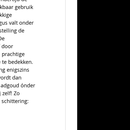
kbaar gebruik 
kkige 
us valt onder 
telling de 
De 
 door 
 prachtige 
 te bedekken. 
ng enigszins 
wordt dan 
bladgoud ónder 
 zelf! Zo 
schittering: 