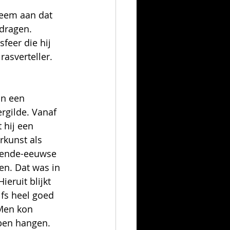
neem aan dat 
dragen. 
feer die hij 
rasverteller. 
in een 
ergilde. Vanaf 
 hij een 
rkunst als 
tiende-eeuwse  
en. Dat was in 
ieruit blijkt 
lfs heel goed 
Men kon 
bben hangen.