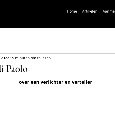
Home
Artikelen
Aanme
t 2022
19 minuten om te lezen
i Paolo
                                                over een verlichter en verteller 