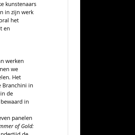
ke kunstenaars 
 in zijn werk 
ral het 
t en 
an werken 
nnen we 
len. Het 
 Branchini in 
in de 
 bewaard in 
even panelen 
mmer of Gold: 
indertijd de 