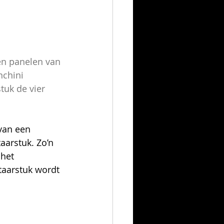
en panelen van 
nchini 
uk de vier 
van een 
aarstuk. Zo’n 
het 
taarstuk wordt 