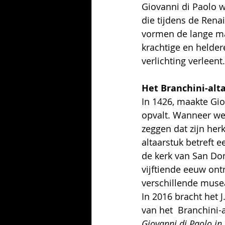
Giovanni di Paolo 
die tijdens de Rena
vormen de lange ma
krachtige en heldere
verlichting verleent.
Het Branchini-alt
In 1426, maakte Gio
opvalt. Wanneer we
zeggen dat zijn her
altaarstuk betreft e
de kerk van San Dom
vijftiende eeuw on
verschillende muse
In 2016 bracht het
van het  Branchini-a
Giovanni di Paolo in