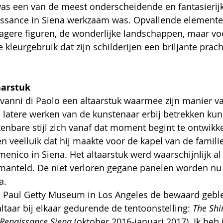
was een van de meest onderscheidende en fantasierij
issance in Siena werkzaam was. Opvallende elementen
gere figuren, de wonderlijke landschappen, maar voo
 kleurgebruik dat zijn schilderijen een briljante prach
 
aarstuk
vanni di Paolo een altaarstuk waarmee zijn manier v
 latere werken van de kunstenaar erbij betrekken ku
kenbare stijl zich vanaf dat moment begint te ontwikke
en 
veelluik
 dat hij maakte voor de kapel van de familie
enico in Siena. Het altaarstuk werd waarschijnlijk al 
tmanteld. De niet verloren gegane panelen worden nu
a. 
 J. Paul Getty Museum in Los Angeles de bewaard gebl
ltaar bij elkaar gedurende de tentoonstelling: 
The Shi
 Renaissance Siena
 (oktober 2016-januari 2017). Ik heb 