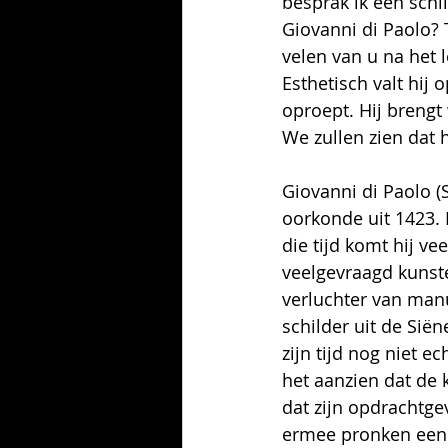
besprak ik een schil
Giovanni di Paolo? 
velen van u na het 
Esthetisch valt hij 
oproept. Hij brengt 
We zullen zien dat h
Giovanni di Paolo (
oorkonde uit 1423. N
die tijd komt hij ve
veelgevraagd kunste
verluchter van manus
schilder uit de 
Siën
zijn tijd nog niet ec
het aanzien dat de 
dat zijn opdrachtge
ermee pronken een 