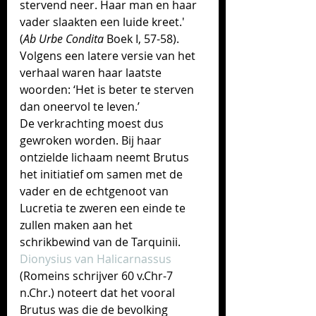
stervend neer. Haar man en haar 
vader slaakten een luide kreet.' 
(
Ab Urbe Condita
 Boek I, 57-58).  
Volgens een latere versie van het 
verhaal waren haar laatste 
woorden: ‘Het is beter te sterven 
dan oneervol te leven.’ 
De verkrachting moest dus 
gewroken worden. Bij haar 
ontzielde lichaam neemt Brutus 
het initiatief om samen met de 
vader en de echtgenoot van 
Lucretia te zweren een einde te 
zullen maken aan het 
schrikbewind van de Tarquinii. 
Dionysius van Halicarnassus
(Romeins schrijver 60 v.Chr-7 
n.Chr.) noteert 
dat het 
vooral 
Brutus was die de bevolking 