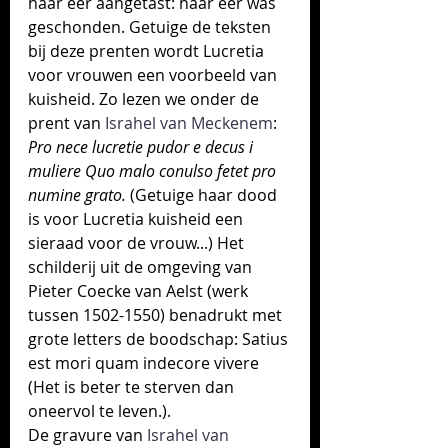
haar eer aangetast: haar eer was 
geschonden. Getuige de teksten 
bij deze prenten wordt Lucretia 
voor vrouwen een voorbeeld van 
kuisheid. Zo lezen we onder de 
prent van 
Israhel van Meckenem
: 
Pro nece lucretie pudor e decus i 
muliere Quo malo conulso fetet pro 
numine grato. 
(Getuige haar dood 
is voor Lucretia kuisheid een 
sieraad voor de vrouw...) Het 
schilderij uit de omgeving van 
Pieter Coecke van Aelst (werk 
tussen 1502-1550) benadrukt met 
grote letters de boodschap: Satius 
est mori quam indecore vivere 
(Het is beter te sterven dan 
oneervol te leven.). 
De gravure van 
Israhel van 