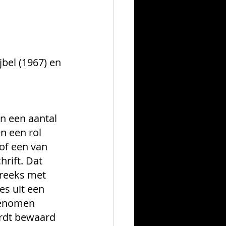
bel (1967) en 
an een aantal 
n een rol 
 of een van 
rift. Dat 
 reeks met 
es uit een 
pgenomen 
rdt bewaard 