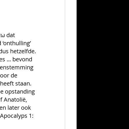
ω dat 
onthulling’ 
dus hetzelfde.
s ... bevond 
ereenstemming 
oor de 
heeft staan. 
de opstanding 
 Anatolië, 
en later ook 
Apocalyps 1: 