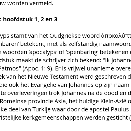
euw worden vermeld.
: hoofdstuk 1, 2 en 3
yps stamt van het Oudgriekse woord ἀποκαλύπτ
baren’ betekent, met als zelfstandig naamwoord ‘
De woorden ‘apocalyps’ of ‘openbaring’ betekenen 
dstuk maakt de schrijver zich bekend: "Ik Johanne
 Patmos" (Apoc. 1: 9). Er is vrijwel unanieme ov
oek van het Nieuwe Testament werd geschreven d
die ook het Evangelie van Johannes op zijn naam 
te overleveringen trok Johannes na de dood en 
Romeinse provincie Asia, het huidige Klein-Azië of
ke deel van Turkije waar door de apostel Paulus 
istelijke kerkgemeenschappen werden gesticht (