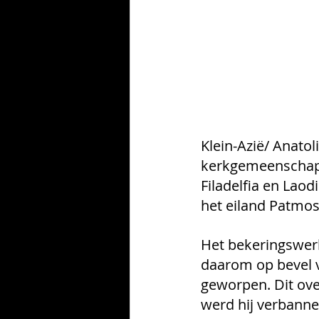
Klein-Azië/ Anatol
kerkgemeenschapp
Filadelfia en Laodi
het eiland Patmos
Het bekeringswerk
daarom op bevel v
geworpen. Dit ove
werd hij verbann