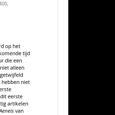
400,
rd op het 
komende tijd 
r die een 
iet alleen 
etwijfeld 
e hebben niet 
erste 
dit eerste 
tig artikelen 
Aeneis
 van 