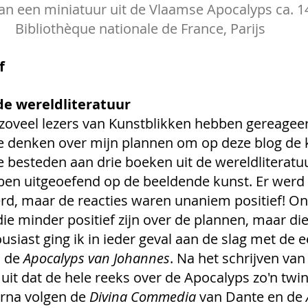
van een miniatuur uit de Vlaamse Apocalyps ca. 1
Bibliothèque nationale de France, Parijs
f
de wereldliteratuur
t zoveel lezers van Kunstblikken hebben gereagee
e denken over mijn plannen om op deze blog de 
e besteden aan drie boeken uit de wereldliteratuu
ben uitgeoefend op de beeldende kunst. Er werd n
d, maar de reacties waren unaniem positief! Ong
 die minder positief zijn over de plannen, maar di
siast ging ik in ieder geval aan de slag met de e
 de 
Apocalyps van Johannes
. Na het schrijven van 
n uit dat de hele reeks over de Apocalyps zo'n twin
rna volgen de 
Divina Commedia 
van Dante en de 