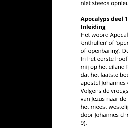
niet steeds opni
Apocalyps deel 1
Inleiding
Het woord Apocal
‘onthullen’ of 
‘
open
of ‘openbaring’. 
In het eerste hoof
mij op het eiland
dat het laatste b
apostel Johannes 
Volgens de vroegs
van Jezus naar de 
het meest westelij
door Johannes chr
9).