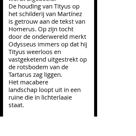
De houding van Tityus op 
het schilderij van Martínez 
is getrouw aan de tekst van 
Homerus. Op zijn tocht 
door de onderwereld merkt 
Odysseus immers op dat hij 
Tityus
 weerloos en 
vastgeketend uitgestrekt op 
de rotsbodem van de 
Tartarus zag liggen.
Het macabere 
landschap loopt uit in een 
ruïne die in lichterlaaie 
staat.
Het verhaal van Sisyfus 
In Nederlandse teksten 
wordt de naam geschreven 