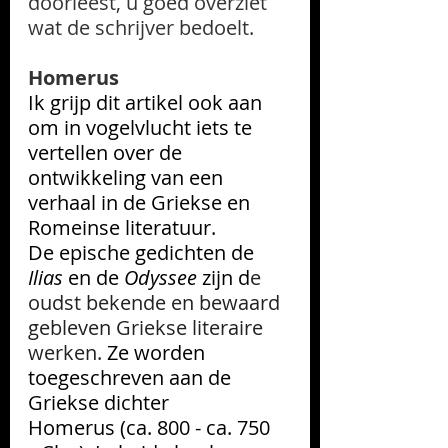
doorleest, u goed overziet 
wat de schrijver bedoelt. 
Homerus
Ik grijp dit artikel ook aan 
om in vogelvlucht iets te 
vertellen over de 
ontwikkeling van een 
verhaal in de Griekse en 
Romeinse literatuur.
De epische gedichten de 
Ilias
 en de 
Odyssee 
zijn
 d
e 
oudst bekende en bewaard 
gebleven Griekse literaire 
werken. 
Ze worden 
toegeschreven aan de 
Griekse dichter 
Homerus
(ca. 800 - ca. 
750 