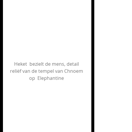
Heket  bezielt de mens, detail 
reliëf van de tempel van Chnoem 
op  Elephantine 