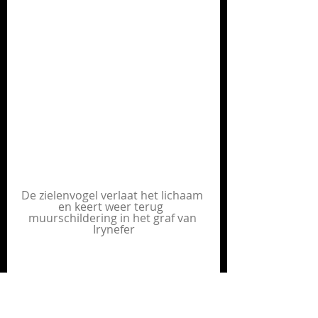
De zielenvogel verlaat het lichaam 
en keert weer terug  
muurschildering in het graf van 
Irynefer