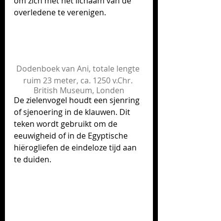
om zich met het lichaam van de 
overledene te verenigen.
Dodenboek van Ani, totale lengte 
ruim 23 meter, 
ca. 1250 v.Chr. 
British Museum, Londen
De zielenvogel houdt een sjenring 
of sjenoering in de klauwen. Dit 
teken wordt gebruikt om de 
eeuwigheid of in 
d
e 
Egyptische
hiërogliefen
 de einde
loze tijd aan 
te duiden. 