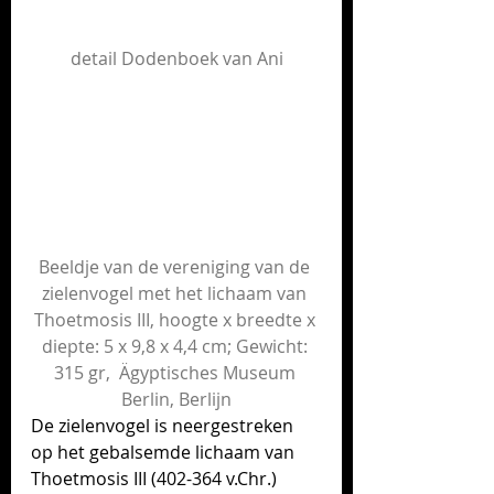
detail Dodenboek van Ani
Beeldje van de vereniging van de 
zielenvogel met het lichaam van 
Thoetmosis III, hoogte x breedte x 
diepte: 5 x 9,8 x 4,4 cm; Gewicht: 
315 gr,  Ägyptisches Museum 
Berlin, Berlijn
De zielenvogel is neergestreken 
op het gebalsemde lichaam van 
Thoetmosis III (402-364 v.Chr.)