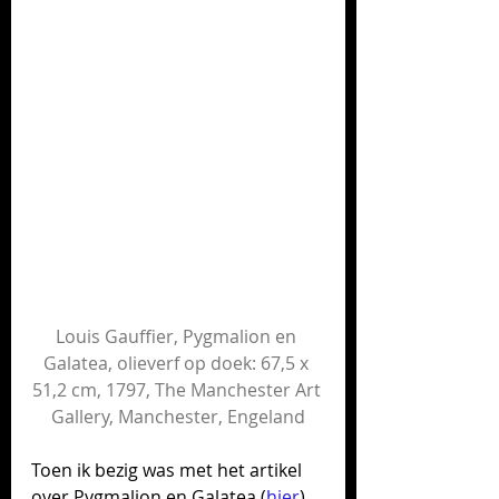
Louis Gauffier, Pygmalion en 
Galatea, olieverf op doek: 67,5 x 
51,2 cm, 1797, The Manchester Art 
Gallery, Manchester, Engeland
Toen ik bezig was met het artikel 
over Pygmalion en Galatea (
hier
) 