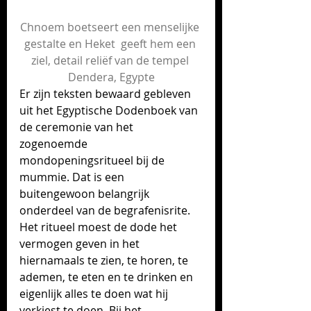
Chnoem boetseert een menselijke 
gestalte en Heket  geeft hem een 
ziel, detail reliëf van de tempel 
Dendera, Egypte
Er zijn teksten bewaard gebleven 
uit het Egyptische Dodenboek van 
de ceremonie van het 
zogenoemde 
mondopeningsritueel bij de 
mummie. Dat is een 
buitengewoon belangrijk 
onderdeel van de begrafenisrite. 
Het ritueel moest de dode het 
vermogen geven in het 
hiernamaals te zien, te horen, te 
ademen, te eten en te drinken en 
eigenlijk alles te doen wat hij  
verkiest te doen. Bij het 