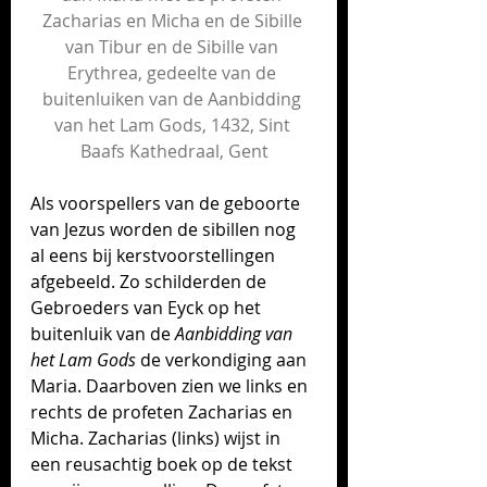
Zacharias en Micha en de Sibille 
van Tibur en de Sibille van 
Erythrea, gedeelte van de 
buitenluiken van de Aanbidding 
van het Lam Gods, 1432, Sint 
Baafs Kathedraal, Gent
Als voorspellers van de geboorte 
van Jezus worden de sibillen nog 
al eens bij kerst­voorstellingen 
afgebeeld. Zo schilderden de 
Gebroeders van Eyck op het 
buitenluik van de 
Aanbidding van 
het Lam Gods
 de verkondiging aan 
Maria. Daarboven zien we links en 
rechts de profeten Zacharias en 
Micha. Zacharias (links) wijst in 
een reusachtig boek op de tekst 