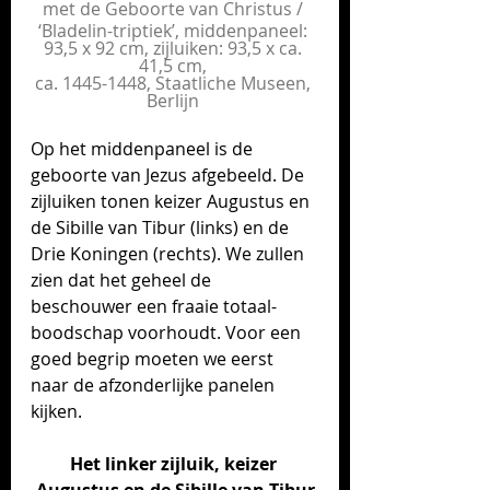
met de Geboorte van Christus / 
‘Bladelin-triptiek’, middenpaneel: 
93,5 x 92 cm, zijluiken: 93,5 x ca. 
41,5 cm, 
ca. 1445-1448, Staatliche Museen, 
Berlijn 
Op het middenpaneel is de 
geboorte van Jezus afgebeeld. De 
zijluiken tonen keizer Augustus en 
de Sibille van Tibur (links) en de 
Drie Koningen (rechts). We zullen 
zien dat het geheel de 
beschouwer een fraaie totaal-
boodschap voorhoudt. Voor een 
goed begrip moeten we eerst 
naar de afzonderlijke panelen 
kijken.
Het linker zijluik, keizer 
Augustus en de Sibille van Tibur