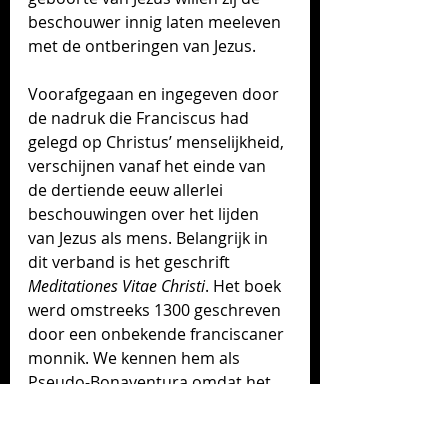
beschouwer innig laten meeleven 
met de ontberingen van Jezus. 
Voorafgegaan en ingegeven door 
de nadruk die Franciscus had 
gelegd op Christus’ menselijkheid, 
verschijnen vanaf het einde van 
de dertiende eeuw allerlei 
beschouwingen over het lijden 
van Jezus als mens. Belangrijk in 
dit verband is het geschrift 
Meditationes Vitae Christi
. Het boek 
werd omstreeks 1300 geschreven 
door een onbekende franciscaner 
monnik. We kennen hem als 
Pseudo-Bonaventura omdat het 
geschrift lang op naam heeft 
gestaan van de heilige kerkleraar 