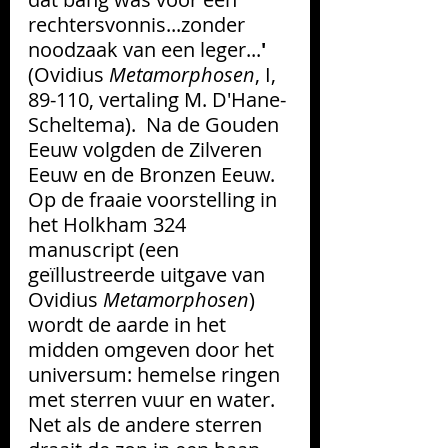
rechtersvonnis...zonder 
noodzaak van een leger...
'
(Ovidius 
Metamorphosen
, I, 
89-110, vertaling M. D'Hane-
Scheltema).  Na de Gouden 
Eeuw volgden de Zilveren 
Eeuw en de Bronzen Eeuw.
Op de fraaie voorstelling in 
he
t Holkham 324 
manuscript (een 
geïllustreerde uitgave van 
Ovidius 
Metamorphosen
)
wordt de aarde in het 
midden omgeven door het 
universum: hemelse ringen 
met sterren vuur en water. 
Net als de andere sterren 