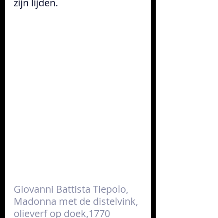
zijn lijden.
Giovanni Battista Tiepolo, 
Madonna met de distelvink, 
olieverf op doek,1770