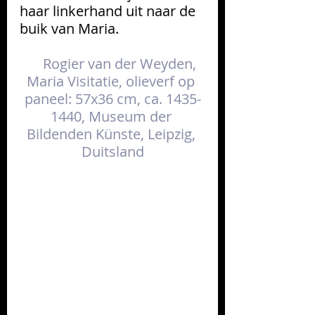
haar linkerhand uit naar de 
buik van Maria. 
Rogier van der Weyden, 
Maria Visitatie, olieverf op 
paneel: 57x36 cm, ca. 1435-
1440, Museum der 
Bildenden Künste, Leipzig, 
Duitsland