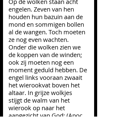
Op de wolken staan acht 
engelen. Zeven van hen 
houden hun bazuin aan de 
mond en sommigen bollen 
al de wangen. Toch moeten 
ze nog even wachten. 
Onder die wolken zien we 
de koppen van de winden; 
ook zij moeten nog een 
moment geduld hebben. De 
engel links vooraan zwaait 
het wierookvat boven het 
altaar. In grijze wolkjes 
stijgt de walm van het 
wierook op naar het 
aangezicht van God: (Apoc. 
8: 4). Rechtsonder leegt de 
engel het wierookvat dat hij 