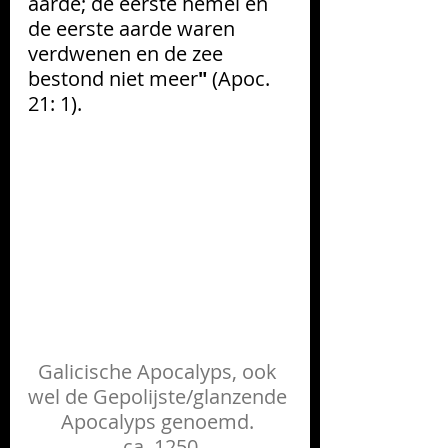
aarde; de eerste hemel en 
de eerste aarde waren 
verdwenen en de zee 
bestond niet meer
"
 (Apoc. 
21: 1).  
Galicische Apocalyps, ook 
wel de Gepolijste/glanzende 
Apocalyps genoemd. 
ca. 1250