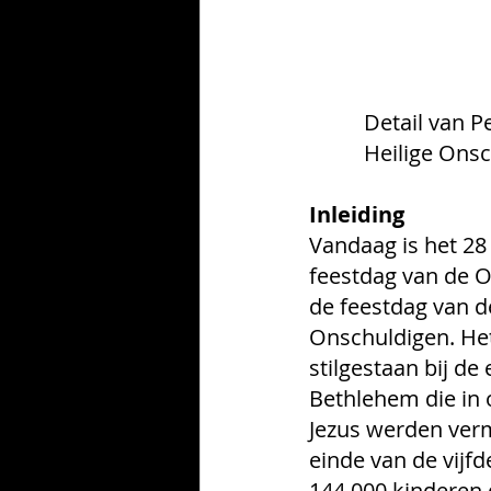
          Deta
          Heili
Inleiding
Vandaag is het 28
feestdag van de 
de feestdag van d
Onschuldigen. Het
stilgestaan bij de
Bethlehem die in 
Jezus werden ver
einde van de vijf
144.000 kinderen