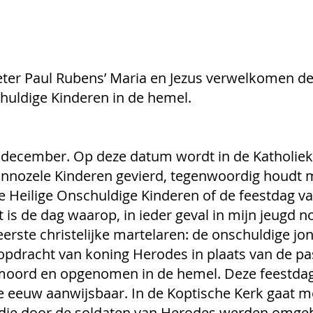
il van Peter Paul Rubens’ Maria en Jezus verwelkomen d
ge Onschuldige Kinderen in de hemel.
 december. Op deze datum wordt in de Katholiek
Onnozele Kinderen gevierd, tegenwoordig houdt 
e Heilige Onschuldige Kinderen of de feestdag va
 is de dag waarop, in ieder geval in mijn jeugd n
 eerste christelijke martelaren: de onschuldige jon
opdracht van koning Herodes in plaats van de p
moord en opgenomen in de hemel. 
Deze feestdag
de eeuw aanwijsbaar. 
In de Koptische Kerk gaat m
 die door de soldaten van Herodes werden omgeb