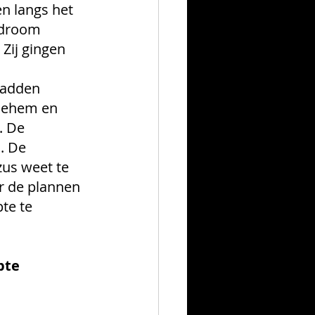
n langs het 
 droom 
Zij gingen 
hadden 
hlehem en 
 De 
. De 
us weet te 
r de plannen 
te te 
pte