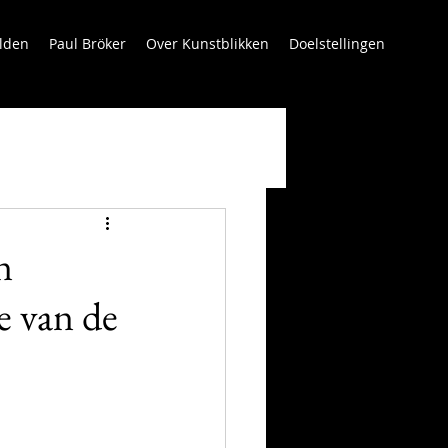
lden
Paul Bröker
Over Kunstblikken
Doelstellingen
n
e van de