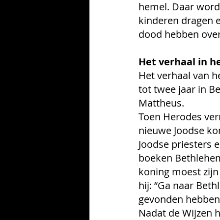
hemel. Daar word
kinderen dragen e
dood hebben ove
Het verhaal in h
Het verhaal van h
tot twee jaar in B
Mattheus. 
Toen Herodes 
ve
nieuwe Joodse koni
Joodse priesters 
boeken Bethlehem 
koning moest zijn
hij: “Ga naar Beth
gevonden hebben m
Nadat de Wijzen 