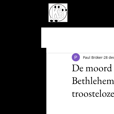
Paul Bröker
28 de
De moord o
Bethlehem 
troosteloz