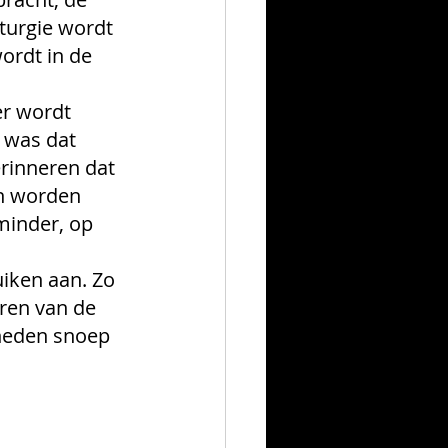
iturgie wordt 
ordt in de 
er wordt 
 was dat 
erinneren dat 
n worden 
minder, op 
uiken aan. Zo 
oren van de 
heden snoep 