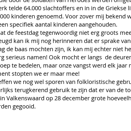
rk telde 64.000 slachtoffers en in in de Griekse l
.000 kinderen genoemd. Voor zover mij bekend w
een specifiek aantal kinderen aangehouden.
dat de feestdag tegenwoordig niet erg groots me
jeugd kan ik mij nog herinneren dat er sprake van
g de baas mochten zijn, ik kan mij echter niet h
rg serieus namen! Ook mocht er langs  de deure
p te bedelen, maar onze vangst werd elk jaar 
ent stopten we er maar mee!
effen we nog wel sporen van folkloristische gebr
arlijks terugkerend gebruik te zijn dat er van de t
k in Valkenswaard op 28 december grote hoeveel
rden gegooid
.