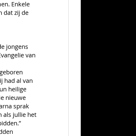
en. Enkele 
dat zij de 
de jongens 
Evangelie van 
sgeboren 
j had al van 
n heilige 
ie nieuwe 
arna sprak 
ls jullie het 
idden.” 
dden 