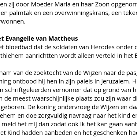
en zij door Moeder Maria en haar Zoon opgenom
en palmtak en een overwinningskrans, een teken 
rwonnen.
et Evangelie van Mattheus
et bloedbad dat de soldaten van Herodes onder 
ethlehem aanrichtten wordt alleen verteld in het 
rnam 
van de zoektocht van de Wijzen naar de pa
ng ontbood hij hen in zijn paleis in Jeruzalem. Hi
en schriftgeleerden vernomen dat op grond van hu
de meest waarschijnlijke plaats zou zijn waar d
 geboren. De koning ondervroeg de Wijzen en da
lehem en doe zorgvuldig navraag naar het kind en a
eld het mij dan zodat ook ik het kan gaan aanb
het Kind hadden aanbeden en het geschenken ha