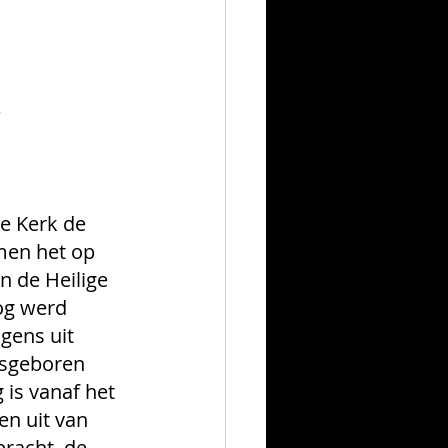
e
e Kerk de 
men het op 
n de Heilige 
og werd 
gens uit 
asgeboren 
 is vanaf het 
en uit van 
racht, de 