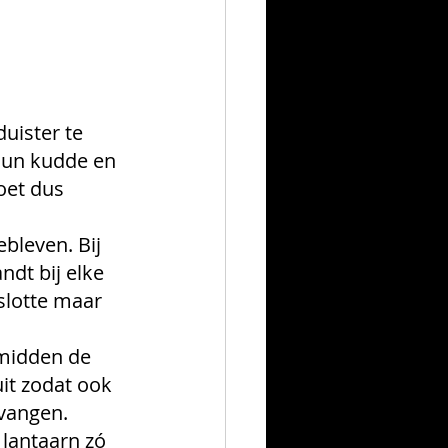
uister te 
 hun kudde en 
oet dus 
bleven. Bij 
ndt bij elke 
slotte maar 
 midden de 
it zodat ook 
vangen. 
lantaarn zó 