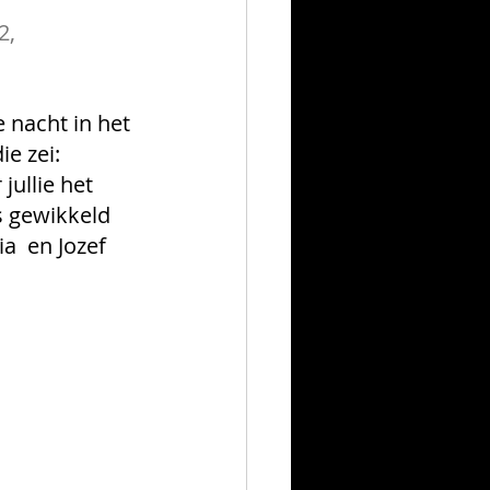
2, 
 nacht in het 
e zei: 
jullie het 
s gewikkeld 
a  en Jozef 