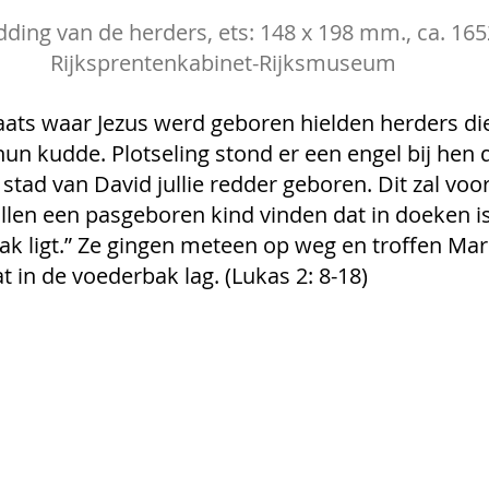
ding van de herders, ets: 148 x 198 mm., ca. 165
Rijksprentenkabinet-Rijksmuseum
laats waar Jezus werd geboren hielden herders die
hun kudde. Plotseling stond er een engel bij hen di
stad van David jullie redder geboren. Dit zal voor 
 zullen een pasgeboren kind vinden dat in doeken i
k ligt.” Ze gingen meteen op weg en troffen Mari
t in de voederbak lag. (Lukas 2: 8-18)