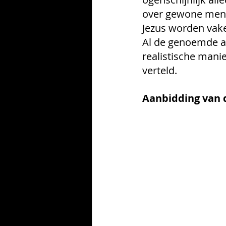
over gewone mense
Jezus worden vake
Al de genoemde as
realistische mani
verteld. 
Aanbidding van d