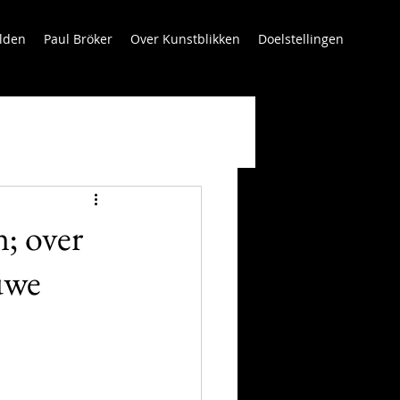
lden
Paul Bröker
Over Kunstblikken
Doelstellingen
; over
uwe