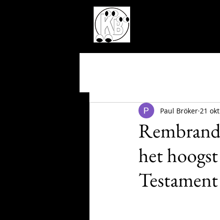
Paul Bröker
21 ok
Rembrandt,
het hoogst
Testament