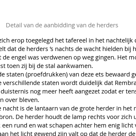
Detail van de aanbidding van de herders
ch erop toegelegd het tafereel in het nachtelijk d
elt dat de herders ’s nachts de wacht hielden bij
dat de engel was verdwenen op weg gingen. Het m
t toen zij bij de stal aankwamen. 
nde staten (proefdrukken) van deze ets bewaard ge
e verschillende staten wordt duidelijk dat Rembra
 duisternis nog meer heeft aangezet zodat er ten
n over bleven. 
e nacht is de lantaarn van de grote herder in het
tbron. De herder houdt de lamp rechts voor zich u
 een rund en wat schapen achter hem enig licht 
n het licht gewend zijn valt op dat de herder de 