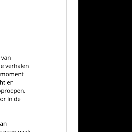
 van 
e verhalen 
r moment 
ht en 
 oproepen.
or in de 
van 
en gaan vaak 