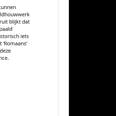
 kunnen 
eeldhouwwerk 
t blijkt dat 
paald 
torisch iets 
at ‘Romaans’ 
deze 
nce.