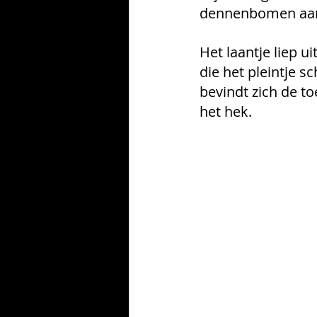
dennenbomen aan w
Het laantje liep u
die het pleintje s
bevindt zich de to
het hek. 