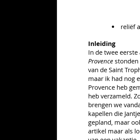
reliëf
Inleiding
In de twee eerste 
Provence 
stonden 
van de Saint Troph
maar ik had nog ee
Provence heb gema
heb verzameld. Zo
brengen we vandaa
kapellen die Jantj
gepland, maar oo
artikel maar als l
van een vakantie. 