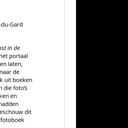
s-du-Gard
t in de 
et portaal 
en laten, 
 naar de 
k uit boeken 
die foto’s 
ken en 
 hadden 
eschouw dit 
 fotoboek 