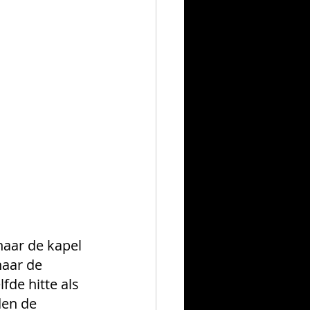
naar de kapel 
naar de 
de hitte als 
den de 