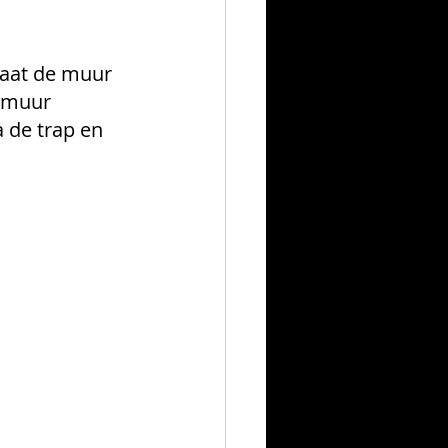
taat de muur 
e muur 
 de trap en 