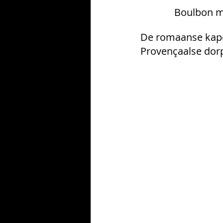
Boulbon me
De romaanse kapel
Provençaalse dorp