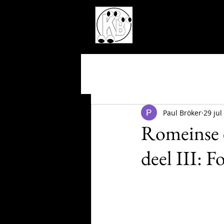
Paul Bröker
29 jul
Romeinse 
deel III: 