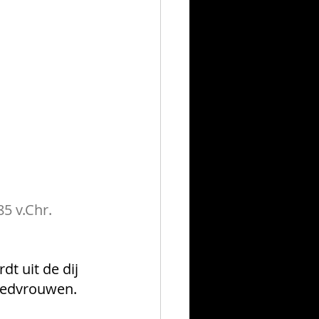
5 v.Chr.
t uit de dij 
roedvrouwen. 