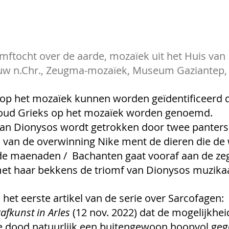
omftocht over de aarde, mozaïek uit het Huis van
w n.Chr., Zeugma-mozaïek, Museum Gaziantep, 
 op het mozaïek kunnen worden geïdentificeerd 
 oud Grieks op het mozaïek worden genoemd.
an Dionysos wordt getrokken door twee panters
 van de overwinning Nike ment de dieren die de
de maenaden /  Bachanten gaat vooraf aan de ze
et haar bekkens de triomf van Dionysos muzikaal 
 het eerste artikel van de serie over Sarcofagen: 
rafkunst in Arles
 (12 nov. 2022) dat de mogelijkhei
 dood natuurlijk een buitengewoon hoopvol gege