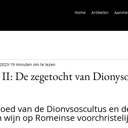
Home
Artikelen
Aanme
 2023
19 minuten om te lezen
 II: De zegetocht van Dionyso
loed van de Dionysoscultus en d
n wijn op Romeinse voorchristeli