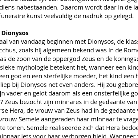
diens nabestaanden. Daarom wordt daar in de la
 funeraire kunst veelvuldig de nadruk op gelegd.
 Dionysos
aal van vandaag beginnen met Dionysos, de klas
acchus, zoals hij algemeen bekend was in de Rom
was de zoon van de oppergod Zeus en de konings
ssieke mythologie betekent het, wanneer een kin
 een god en een sterfelijke moeder, het kind een h
t liep bij Dionysos net even anders. Hij zou gebor
jn vader en geldt daarom als een onsterfelijke go
? Zeus bezocht zijn minnares in de gedaante van
rse Hera, de vrouw van Zeus had in de gedaante 
 vrouw Semele aangeraden haar minnaar te vrage
te tonen. Semele realiseerde zich dat Hera bedoe
innaar iets voor haar verborgen hield. Wanneer z