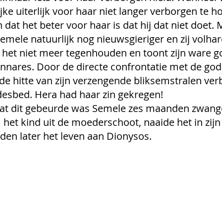
ijke uiterlijk voor haar niet langer verborgen te ho
 dat het beter voor haar is dat hij dat niet doet. 
mele natuurlijk nog nieuwsgieriger en zij volhard
 het niet meer tegenhouden en toont zijn ware go
innares. Door de directe confrontatie met de godd
de hitte van zijn verzengende bliksemstralen ve
fdesbed. Hera had haar zin gekregen! 
t dit gebeurde was Semele zes maanden zwange
et kind uit de moederschoot, naaide het in zijn 
en later het leven aan Dionysos. 