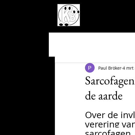
Paul Bröker
4 mrt
Sarcofagen
de aarde
Over de inv
verering va
sarcofagen