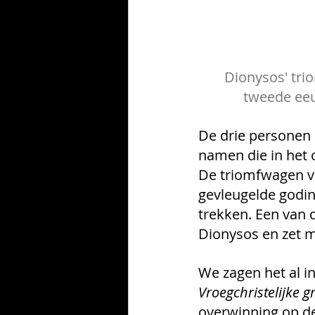
Dionysos' tri
tweede eeu
De drie personen
namen die in het
De triomfwagen v
gevleugelde godin
trekken. Een van 
Dionysos en zet m
We zagen het al in
Vroegchristelijke g
overwinning op de