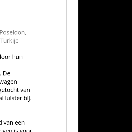
 Poseidon,
Turkije
door hun 
. De 
 wagen 
getocht van 
luister bij. 
d van een 
ven is voor 