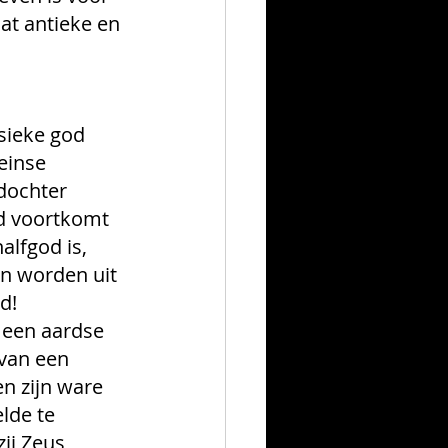
at antieke en 
sieke god 
einse 
dochter 
d voortkomt 
alfgod is, 
en worden uit 
d! 
 een aardse 
van een 
n zijn ware 
lde te 
ij Zeus 