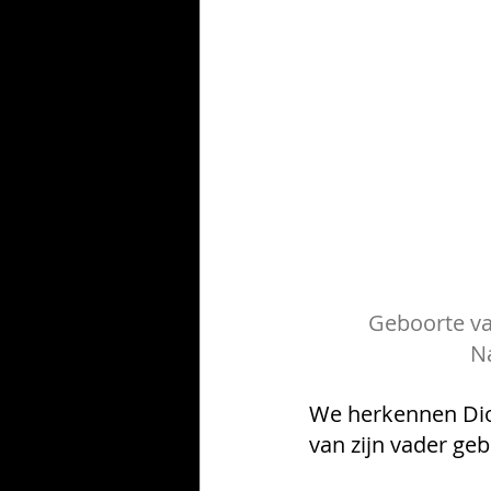
Geboorte van
Na
We herkennen Dion
van zijn vader ge