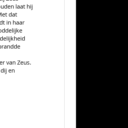
uden laat hij 
Met dat 
t in haar 
ddelijke 
elijkheid 
rbrandde 
r van Zeus. 
dij en 