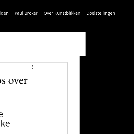
lden
Paul Bröker
Over Kunstblikken
Doelstellingen
s over
e 
jke 