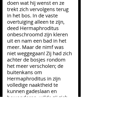
doen wat hij wenst en ze 
trekt zich vervolgens terug 
in het bos. In de vaste 
overtuiging alleen te zijn, 
deed Hermaphroditus 
onbeschroomd zijn kleren 
uit en nam een bad in het 
meer. Maar de nimf was 
niet weggegaan! Zij had zich 
achter de bosjes rondom 
het meer verscholen; de 
buitenkans om 
Hermaphroditus in zijn 
volledige naaktheid te 
kunnen gadeslaan en 
bewonderen, wilde zij zich 
niet laten ontglippen. 
“
Toen 
de nimf het goddelijke 